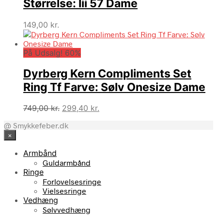
Størrelse: Iii 57 Dame
149,00
kr.
På Udsalg! 60%
Dyrberg Kern Compliments Set
Ring Tf Farve: Sølv Onesize Dame
Den
Den
749,00
kr.
299,40
kr.
oprindelige
aktuelle
@ Smykkefeber.dk
pris
pris
×
var:
er:
749,00 kr..
299,40 kr..
Armbånd
Guldarmbånd
Ringe
Forlovelsesringe
Vielsesringe
Vedhæng
Sølvvedhæng