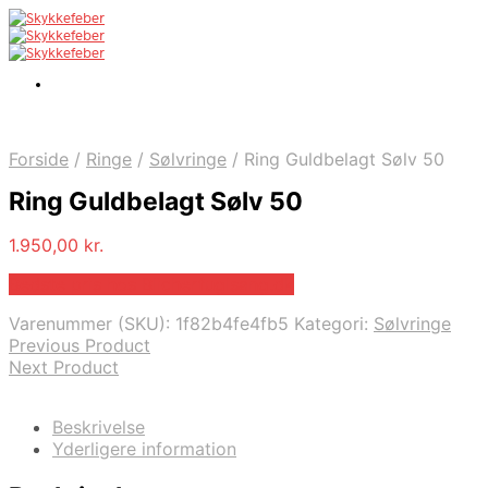
Forside
/
Ringe
/
Sølvringe
/
Ring Guldbelagt Sølv 50
Ring Guldbelagt Sølv 50
1.950,00
kr.
Bedste pris hos Blicherfuglsang.dk
Varenummer (SKU):
1f82b4fe4fb5
Kategori:
Sølvringe
Previous Product
Next Product
Beskrivelse
Yderligere information