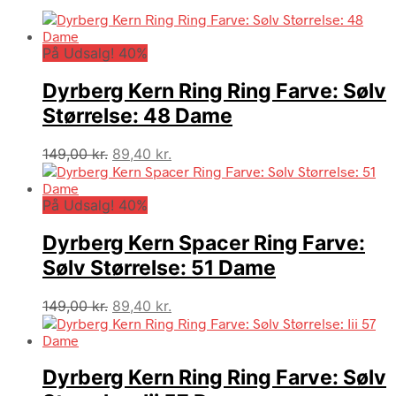
På Udsalg! 40%
Dyrberg Kern Ring Ring Farve: Sølv
Størrelse: 48 Dame
Den
Den
149,00
kr.
89,40
kr.
oprindelige
aktuelle
pris
pris
På Udsalg! 40%
var:
er:
149,00 kr..
89,40 kr..
Dyrberg Kern Spacer Ring Farve:
Sølv Størrelse: 51 Dame
Den
Den
149,00
kr.
89,40
kr.
oprindelige
aktuelle
pris
pris
var:
er:
Dyrberg Kern Ring Ring Farve: Sølv
149,00 kr..
89,40 kr..