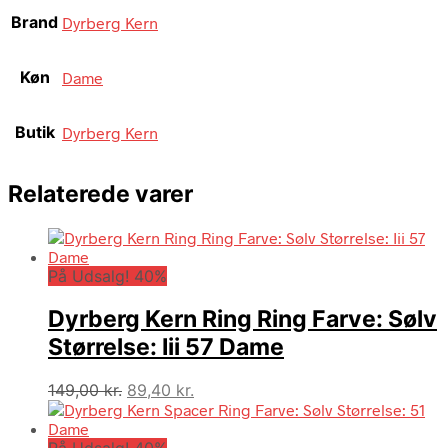
Brand
Dyrberg Kern
Køn
Dame
Butik
Dyrberg Kern
Relaterede varer
På Udsalg! 40%
Dyrberg Kern Ring Ring Farve: Sølv
Størrelse: Iii 57 Dame
Den
Den
149,00
kr.
89,40
kr.
oprindelige
aktuelle
pris
pris
På Udsalg! 40%