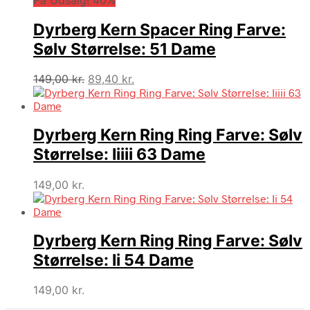
var:
er:
149,00 kr..
89,40 kr..
Dyrberg Kern Spacer Ring Farve:
Sølv Størrelse: 51 Dame
Den
Den
149,00
kr.
89,40
kr.
oprindelige
aktuelle
pris
pris
var:
er:
Dyrberg Kern Ring Ring Farve: Sølv
149,00 kr..
89,40 kr..
Størrelse: Iiiii 63 Dame
149,00
kr.
Dyrberg Kern Ring Ring Farve: Sølv
Størrelse: Ii 54 Dame
149,00
kr.