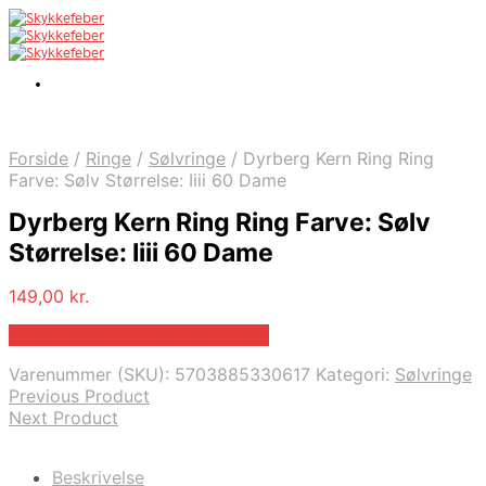
Forside
/
Ringe
/
Sølvringe
/
Dyrberg Kern Ring Ring
Farve: Sølv Størrelse: Iiii 60 Dame
Dyrberg Kern Ring Ring Farve: Sølv
Størrelse: Iiii 60 Dame
149,00
kr.
Bedste pris hos Dyrbergkern.dk
Varenummer (SKU):
5703885330617
Kategori:
Sølvringe
Previous Product
Next Product
Beskrivelse