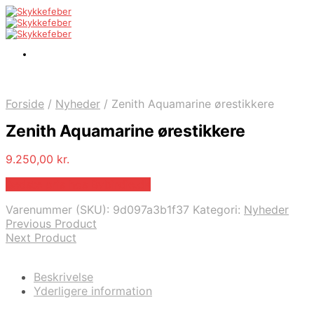
Forside
/
Nyheder
/
Zenith Aquamarine ørestikkere
Zenith Aquamarine ørestikkere
9.250,00
kr.
Bedste pris hos Bybirdie.dk
Varenummer (SKU):
9d097a3b1f37
Kategori:
Nyheder
Previous Product
Next Product
Beskrivelse
Yderligere information