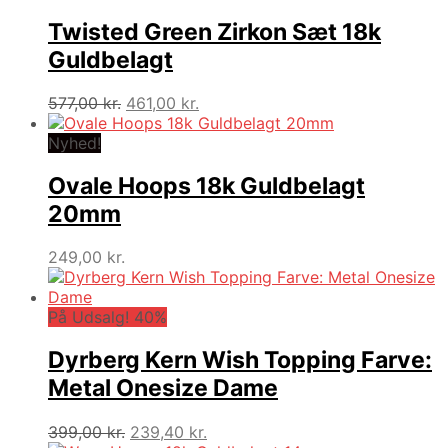
Twisted Green Zirkon Sæt 18k
Guldbelagt
Den
Den
577,00
kr.
461,00
kr.
oprindelige
aktuelle
pris
pris
Nyhed!
var:
er:
577,00 kr..
461,00 kr..
Ovale Hoops 18k Guldbelagt
20mm
249,00
kr.
På Udsalg! 40%
Dyrberg Kern Wish Topping Farve:
Metal Onesize Dame
Den
Den
399,00
kr.
239,40
kr.