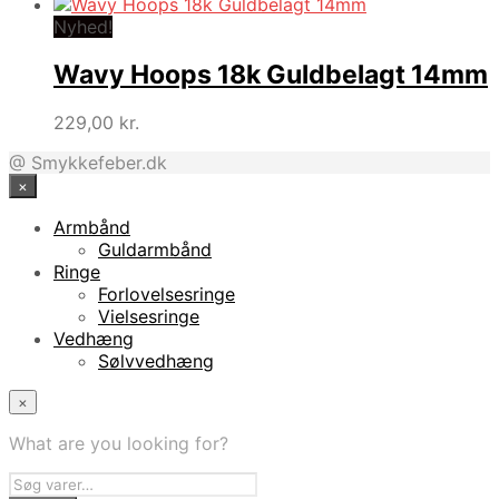
oprindelige
aktuelle
pris
pris
Nyhed!
var:
er:
399,00 kr..
239,40 kr..
Wavy Hoops 18k Guldbelagt 14mm
229,00
kr.
@ Smykkefeber.dk
×
Armbånd
Guldarmbånd
Ringe
Forlovelsesringe
Vielsesringe
Vedhæng
Sølvvedhæng
×
What are you looking for?