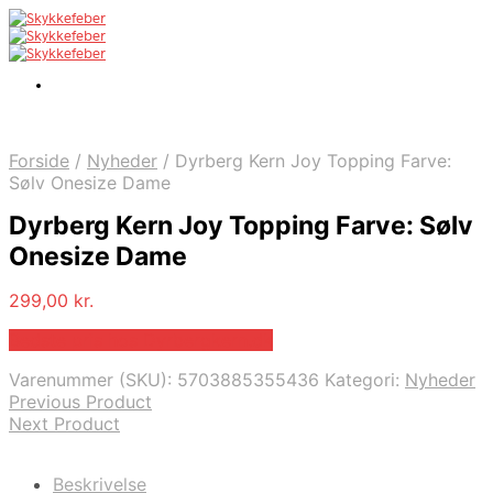
Forside
/
Nyheder
/
Dyrberg Kern Joy Topping Farve:
Sølv Onesize Dame
Dyrberg Kern Joy Topping Farve: Sølv
Onesize Dame
299,00
kr.
Bedste pris hos Dyrbergkern.dk
Varenummer (SKU):
5703885355436
Kategori:
Nyheder
Previous Product
Next Product
Beskrivelse