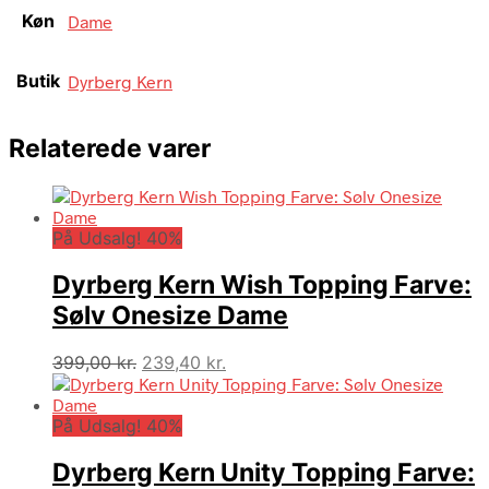
Køn
Dame
Butik
Dyrberg Kern
Relaterede varer
På Udsalg! 40%
Dyrberg Kern Wish Topping Farve:
Sølv Onesize Dame
Den
Den
399,00
kr.
239,40
kr.
oprindelige
aktuelle
pris
pris
På Udsalg! 40%
var:
er:
399,00 kr..
239,40 kr..
Dyrberg Kern Unity Topping Farve: