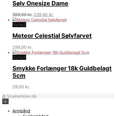
Sølv Onesize Dame
Den
Den
399,00
kr.
239,40
kr.
oprindelige
aktuelle
Nyhed!
pris
pris
var:
er:
Meteor Celestial Sølvfarvet
399,00 kr..
239,40 kr..
299,00
kr.
Nyhed!
Smykke Forlænger 18k Guldbelagt
5cm
29,00
kr.
@ Smykkefeber.dk
×
Armbånd
Guldarmbånd