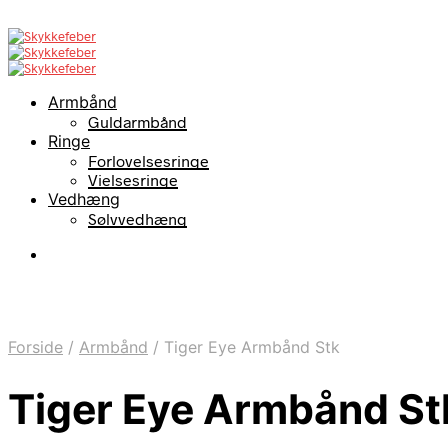
Armbånd
Guldarmbånd
Ringe
Forlovelsesringe
Vielsesringe
Vedhæng
Sølvvedhæng
Forside
/
Armbånd
/
Tiger Eye Armbånd Stk
Tiger Eye Armbånd St