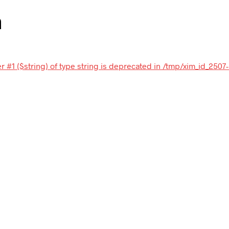
n
 #1 ($string) of type string is deprecated in /tmp/xim_id_2507-