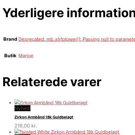
Yderligere informatio
Brand
Deprecated: mb_strtolower(): Passing null to parameter
Butik
Marjoe
Relaterede varer
Nyhed!
Zirkon Armbånd 18k Guldbelagt
219,00
kr.