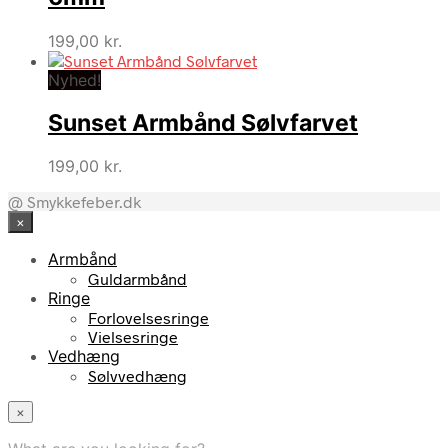
199,00
kr.
Nyhed!
Sunset Armbånd Sølvfarvet
199,00
kr.
@ Smykkefeber.dk
×
Armbånd
Guldarmbånd
Ringe
Forlovelsesringe
Vielsesringe
Vedhæng
Sølvvedhæng
×