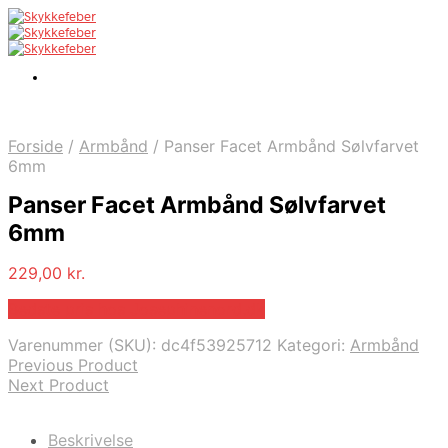
Forside
/
Armbånd
/
Panser Facet Armbånd Sølvfarvet
6mm
Panser Facet Armbånd Sølvfarvet
6mm
229,00
kr.
Bedste pris hos Josephinenord.dk
Varenummer (SKU):
dc4f53925712
Kategori:
Armbånd
Previous Product
Next Product
Beskrivelse