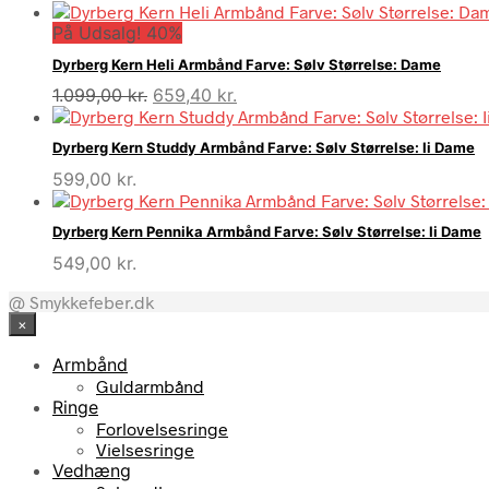
På Udsalg! 40%
Dyrberg Kern Heli Armbånd Farve: Sølv Størrelse: Dame
Den
Den
1.099,00
kr.
659,40
kr.
oprindelige
aktuelle
pris
pris
Dyrberg Kern Studdy Armbånd Farve: Sølv Størrelse: Ii Dame
var:
er:
599,00
kr.
1.099,00 kr..
659,40 kr..
Dyrberg Kern Pennika Armbånd Farve: Sølv Størrelse: Ii Dame
549,00
kr.
@ Smykkefeber.dk
×
Armbånd
Guldarmbånd
Ringe
Forlovelsesringe
Vielsesringe
Vedhæng