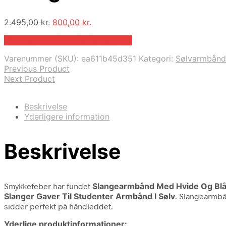
Den
Den
2.495,00
kr.
800,00
kr.
oprindelige
aktuelle
På Udsalg hos Blicherfuglsang.dk
pris
pris
var:
er:
Varenummer (SKU):
ea611b45d351
Kategori:
Sølvarmbånd
2.495,00 kr..
800,00 kr..
Previous Product
Next Product
Beskrivelse
Yderligere information
Beskrivelse
Smykkefeber har fundet
Slangearmbånd Med Hvide Og Blå
Slanger Gaver Til Studenter Armbånd I Sølv
. Slangearmbå
sidder perfekt på håndleddet.
Yderlige produktinformationer: