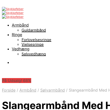
Armbånd
Guldarmbånd
Ringe
Forlovelsesringe
Vielsesringe
Vedhæng
Sølvvedhæng
På Udsalg! 68%
Forside
/
Armbånd
/
Sølvarmbånd
/
Slangearmbånd Med Hv
Slangearmbånd Med Hv