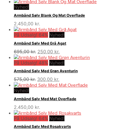
oprindelige
aktuelle
Nyhed!
pris
pris
var:
er:
Armbånd Sølv Blank Og Mat Overflade
750,00 kr..
350,00 kr..
2.450,00
kr.
På Udsalg! 64%
Nyhed!
Armbånd Sølv Med Grå Agat
Den
Den
695,00
kr.
250,00
kr.
oprindelige
aktuelle
På Udsalg! 48%
pris
Nyhed!
pris
var:
er:
Armbånd Sølv Med Grøn Aventurin
695,00 kr..
250,00 kr..
Den
Den
575,00
kr.
300,00
kr.
oprindelige
aktuelle
Nyhed!
pris
pris
var:
er:
Armbånd Sølv Med Mat Overflade
575,00 kr..
300,00 kr..
2.450,00
kr.
På Udsalg! 64%
Nyhed!
Armbånd Sølv Med Rosakvarts