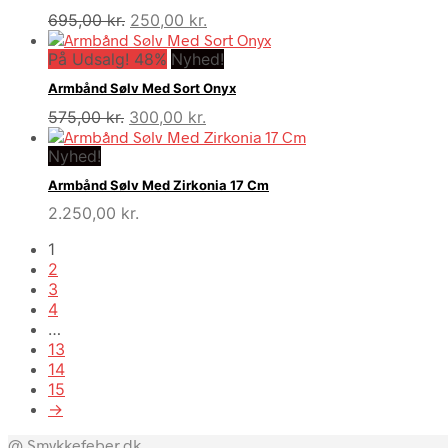
Den
Den
695,00
kr.
250,00
kr.
oprindelige
aktuelle
På Udsalg! 48%
pris
Nyhed!
pris
var:
er:
Armbånd Sølv Med Sort Onyx
695,00 kr..
250,00 kr..
Den
Den
575,00
kr.
300,00
kr.
oprindelige
aktuelle
Nyhed!
pris
pris
var:
er:
Armbånd Sølv Med Zirkonia 17 Cm
575,00 kr..
300,00 kr..
2.250,00
kr.
1
2
3
4
…
13
14
15
→
@ Smykkefeber.dk