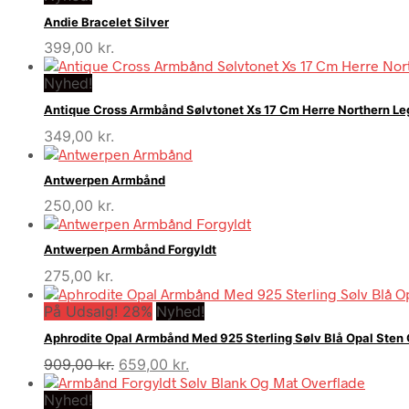
Andie Bracelet Silver
399,00
kr.
Nyhed!
Antique Cross Armbånd Sølvtonet Xs 17 Cm Herre Northern L
349,00
kr.
Antwerpen Armbånd
250,00
kr.
Antwerpen Armbånd Forgyldt
275,00
kr.
På Udsalg! 28%
Nyhed!
Aphrodite Opal Armbånd Med 925 Sterling Sølv Blå Opal Ste
Den
Den
909,00
kr.
659,00
kr.
oprindelige
aktuelle
Nyhed!
pris
pris