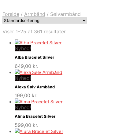
Forside
/
Armbånd
/
Sølvarmbånd
Viser 1–25 af 361 resultater
Nyhed!
Alba Bracelet Silver
649,00
kr.
Nyhed!
Alexa Sølv Armbånd
199,00
kr.
Nyhed!
Alma Bracelet Silver
599,00
kr.