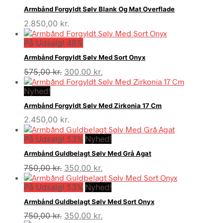
var:
er:
Armbånd Forgyldt Sølv Blank Og Mat Overflade
909,00 kr..
659,00 kr..
2.850,00
kr.
På Udsalg! 48%
Armbånd Forgyldt Sølv Med Sort Onyx
Den
Den
575,00
kr.
300,00
kr.
oprindelige
aktuelle
Nyhed!
pris
pris
var:
er:
Armbånd Forgyldt Sølv Med Zirkonia 17 Cm
575,00 kr..
300,00 kr..
2.450,00
kr.
På Udsalg! 53%
Nyhed!
Armbånd Guldbelagt Sølv Med Grå Agat
Den
Den
750,00
kr.
350,00
kr.
oprindelige
aktuelle
På Udsalg! 53%
pris
Nyhed!
pris
var:
er:
Armbånd Guldbelagt Sølv Med Sort Onyx
750,00 kr..
350,00 kr..
Den
Den
750,00
kr.
350,00
kr.