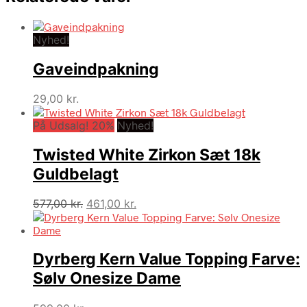
Nyhed!
Gaveindpakning
29,00
kr.
På Udsalg! 20%
Nyhed!
Twisted White Zirkon Sæt 18k
Guldbelagt
Den
Den
577,00
kr.
461,00
kr.
oprindelige
aktuelle
pris
pris
var:
er:
Dyrberg Kern Value Topping Farve:
577,00 kr..
461,00 kr..
Sølv Onesize Dame