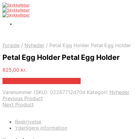
Forside
/
Nyheder
/
Petal Egg Holder Petal Egg Holder
Petal Egg Holder Petal Egg Holder
825,00
kr.
Bedste pris hos Studio-stars.com
Varenummer (SKU):
02267712d70d
Kategori:
Nyheder
Previous Product
Next Product
Beskrivelse
Yderligere information