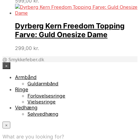
599,00
kr.
Dyrberg Kern Freedom Topping
Farve: Guld Onesize Dame
299,00
kr.
@ Smykkefeber.dk
×
Armbånd
Guldarmbånd
Ringe
Forlovelsesringe
Vielsesringe
Vedhæng
Sølvvedhæng
×
What are you looking for?