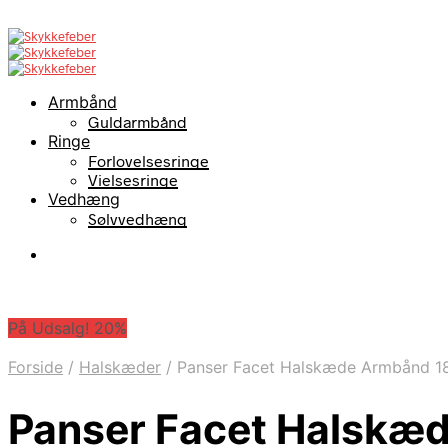
Armbånd
Guldarmbånd
Ringe
Forlovelsesringe
Vielsesringe
Vedhæng
Sølvvedhæng
På Udsalg! 20%
Forside
/
Halskæder
/
Panser Facet Halskæde Armbånd 1
Panser Facet Halskæ