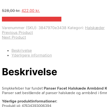
Den
Den
528,00
kr.
422,00
kr.
oprindelige
aktuelle
På Udsalg hos Josephinenord.dk
pris
pris
var:
er:
Varenummer (SKU):
3847970e3438
Kategori:
Halskæder
528,00 kr..
422,00 kr..
Previous Product
Next Product
Beskrivelse
Yderligere information
Beskrivelse
Smykkefeber har fundet
Panser Facet Halskæde Armbånd 
Panser sæt bestående af panser halskæde og armbånd i 6mm er
Yderlige produktinformationer:
Produkt id: 47634393006394