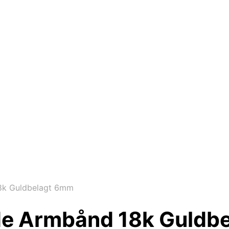
8k Guldbelagt 6mm
de Armbånd 18k Guldb