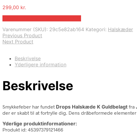
299,00
kr.
Bedste pris hos Josephinenord.dk
Varenummer (SKU):
29c5e82ab164
Kategori:
Halskæder
Previous Product
Next Product
Beskrivelse
Yderligere information
Beskrivelse
Smykkefeber har fundet
Drops Halskæde K Guldbelagt
fra
der er skabt til at fortrylle dig. Dens dråbeformede element
Yderlige produktinformationer:
Produkt id: 45397379121466