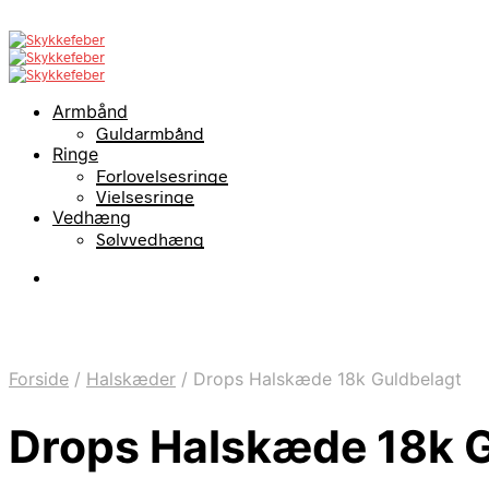
Armbånd
Guldarmbånd
Ringe
Forlovelsesringe
Vielsesringe
Vedhæng
Sølvvedhæng
Forside
/
Halskæder
/
Drops Halskæde 18k Guldbelagt
Drops Halskæde 18k G