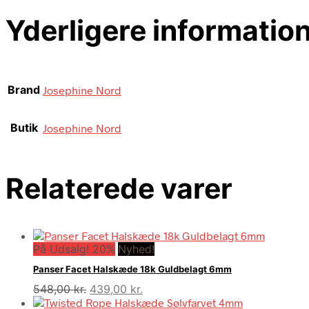
Yderligere informatio
Brand
Josephine Nord
Butik
Josephine Nord
Relaterede varer
På Udsalg! 20%
Nyhed!
Panser Facet Halskæde 18k Guldbelagt 6mm
Den
Den
548,00
kr.
439,00
kr.
oprindelige
aktuelle