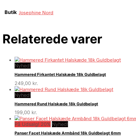
Butik
Josephine Nord
Relaterede varer
Nyhed!
Hammered Firkantet Halskæde 18k Guldbelagt
249,00
kr.
Nyhed!
Hammered Rund Halskæde 18k Guldbelagt
199,00
kr.
På Udsalg! 20%
Nyhed!
Panser Facet Halskæde Armbånd 18k Guldbelagt 6mm