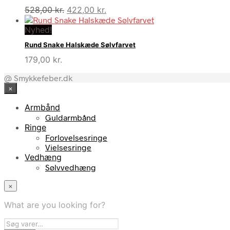
Den
Den
528,00
kr.
422,00
kr.
oprindelige
aktuelle
Nyhed!
pris
pris
var:
er:
Rund Snake Halskæde Sølvfarvet
528,00 kr..
422,00 kr..
179,00
kr.
@ Smykkefeber.dk
×
Armbånd
Guldarmbånd
Ringe
Forlovelsesringe
Vielsesringe
Vedhæng
Sølvvedhæng
×
What are you looking for?