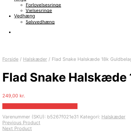
Forlovelsesringe
Vielsesringe
Vedhæng
Sølvvedhæng
Forside
/
Halskæder
/
Flad Snake Halskæde 18k Guldbel
Flad Snake Halskæde
249,00
kr.
Bedste pris hos Josephinenord.dk
Varenummer (SKU):
b5267f021e31
Kategori:
Halskæder
Previous Product
Next Product