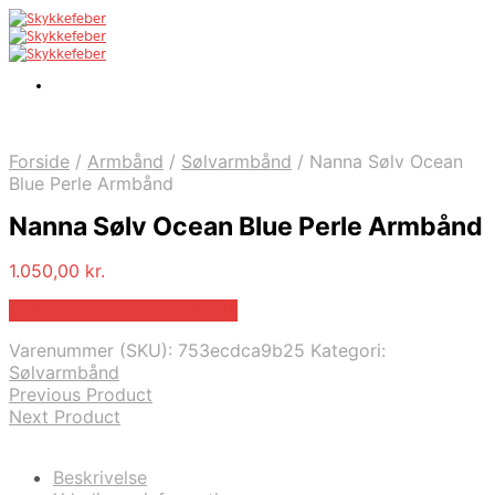
Forside
/
Armbånd
/
Sølvarmbånd
/
Nanna Sølv Ocean
Blue Perle Armbånd
Nanna Sølv Ocean Blue Perle Armbånd
1.050,00
kr.
Bedste pris hos Bybirdie.dk
Varenummer (SKU):
753ecdca9b25
Kategori:
Sølvarmbånd
Previous Product
Next Product
Beskrivelse