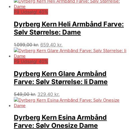
På Udsalg! 40%
Dyrberg Kern Heli Armbånd Farve:
Sølv Størrelse: Dame
Den
Den
1.099,00
kr.
659,40
kr.
oprindelige
aktuelle
pris
pris
På Udsalg! 40%
var:
er:
1.099,00 kr..
659,40 kr..
Dyrberg Kern Glare Armbånd
Farve: Sølv Størrelse: Ii Dame
Den
Den
549,00
kr.
329,40
kr.
oprindelige
aktuelle
pris
pris
var:
er:
Dyrberg Kern Esina Armbånd
549,00 kr..
329,40 kr..
Farve: Sølv Onesize Dame