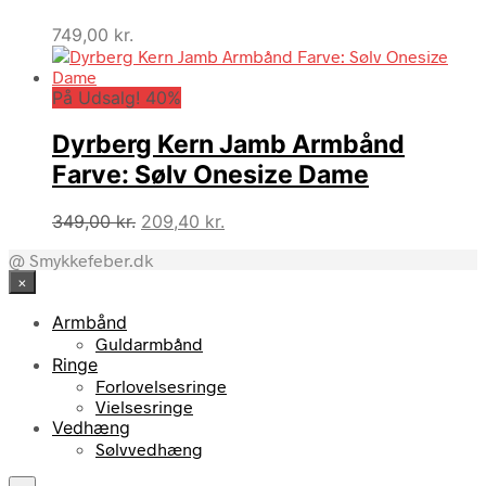
749,00
kr.
På Udsalg! 40%
Dyrberg Kern Jamb Armbånd
Farve: Sølv Onesize Dame
Den
Den
349,00
kr.
209,40
kr.
oprindelige
aktuelle
@ Smykkefeber.dk
pris
pris
×
var:
er:
349,00 kr..
209,40 kr..
Armbånd
Guldarmbånd
Ringe
Forlovelsesringe
Vielsesringe
Vedhæng
Sølvvedhæng