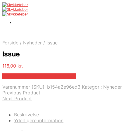
Forside
/
Nyheder
/
Issue
Issue
116,00
kr.
Bedste pris hos Studio-stars.com
Varenummer (SKU):
b154a2e96ed3
Kategori:
Nyheder
Previous Product
Next Product
Beskrivelse
Yderligere information