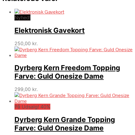
Nyhed!
Elektronisk Gavekort
250,00
kr.
Dyrberg Kern Freedom Topping
Farve: Guld Onesize Dame
299,00
kr.
På Udsalg! 40%
Dyrberg Kern Grande Topping
Farve: Guld Onesize Dame