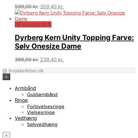
Den
Den
599,00
kr.
359,40
kr.
oprindelige
aktuelle
pris
pris
På Udsalg! 40%
var:
er:
599,00 kr..
359,40 kr..
Dyrberg Kern Unity Topping Farve:
Sølv Onesize Dame
Den
Den
399,00
kr.
239,40
kr.
oprindelige
aktuelle
@ Smykkefeber.dk
pris
pris
×
var:
er:
399,00 kr..
239,40 kr..
Armbånd
Guldarmbånd
Ringe
Forlovelsesringe
Vielsesringe
Vedhæng
Sølvvedhæng
×