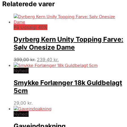
Relaterede varer
På Udsalg! 40%
Dyrberg Kern Unity Topping Farve:
Sølv Onesize Dame
Den
Den
399,00
kr.
239,40
kr.
oprindelige
aktuelle
Nyhed!
pris
pris
var:
er:
Smykke Forlænger 18k Guldbelagt
399,00 kr..
239,40 kr..
5cm
29,00
kr.
Nyhed!
Gaveindpakning