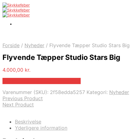
Forside
/
Nyheder
/
Flyvende Tæpper Studio Stars Big
Flyvende Tæpper Studio Stars Big
4.000,00
kr.
Bedste pris hos Studio-stars.com
Varenummer (SKU):
2f58edda5257
Kategori:
Nyheder
Previous Product
Next Product
Beskrivelse
Yderligere information