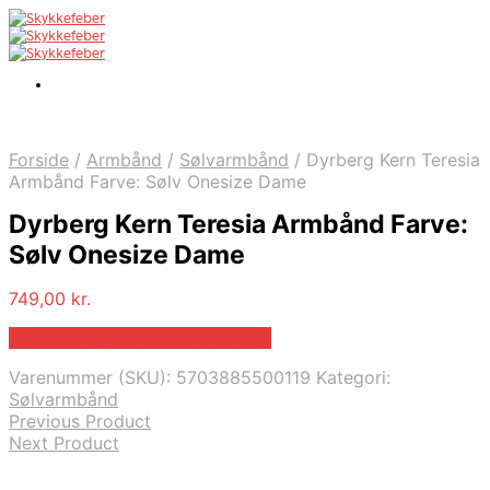
Forside
/
Armbånd
/
Sølvarmbånd
/
Dyrberg Kern Teresia
Armbånd Farve: Sølv Onesize Dame
Dyrberg Kern Teresia Armbånd Farve:
Sølv Onesize Dame
749,00
kr.
Bedste pris hos Dyrbergkern.dk
Varenummer (SKU):
5703885500119
Kategori:
Sølvarmbånd
Previous Product
Next Product