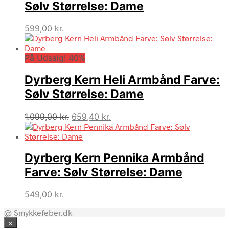
Sølv Størrelse: Dame
599,00
kr.
På Udsalg! 40%
Dyrberg Kern Heli Armbånd Farve:
Sølv Størrelse: Dame
Den
Den
1.099,00
kr.
659,40
kr.
oprindelige
aktuelle
pris
pris
var:
er:
Dyrberg Kern Pennika Armbånd
1.099,00 kr..
659,40 kr..
Farve: Sølv Størrelse: Dame
549,00
kr.
@ Smykkefeber.dk
×