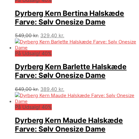
var:
er:
499,00 kr..
299,40 kr..
Dyrberg Kern Bertina Halskæde
Farve: Sølv Onesize Dame
Den
Den
549,00
kr.
329,40
kr.
oprindelige
aktuelle
pris
pris
På Udsalg! 40%
var:
er:
549,00 kr..
329,40 kr..
Dyrberg Kern Barlette Halskæde
Farve: Sølv Onesize Dame
Den
Den
649,00
kr.
389,40
kr.
oprindelige
aktuelle
pris
pris
På Udsalg! 40%
var:
er:
649,00 kr..
389,40 kr..
Dyrberg Kern Maude Halskæde
Farve: Sølv Onesize Dame