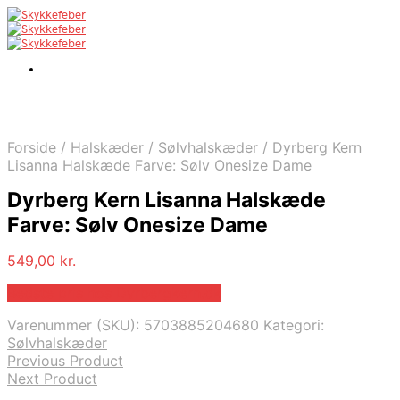
Forside
/
Halskæder
/
Sølvhalskæder
/
Dyrberg Kern
Lisanna Halskæde Farve: Sølv Onesize Dame
Dyrberg Kern Lisanna Halskæde
Farve: Sølv Onesize Dame
549,00
kr.
Bedste pris hos Dyrbergkern.dk
Varenummer (SKU):
5703885204680
Kategori:
Sølvhalskæder
Previous Product
Next Product