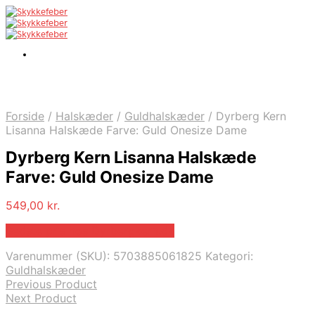
Forside
/
Halskæder
/
Guldhalskæder
/
Dyrberg Kern
Lisanna Halskæde Farve: Guld Onesize Dame
Dyrberg Kern Lisanna Halskæde
Farve: Guld Onesize Dame
549,00
kr.
Bedste pris hos Dyrbergkern.dk
Varenummer (SKU):
5703885061825
Kategori:
Guldhalskæder
Previous Product
Next Product