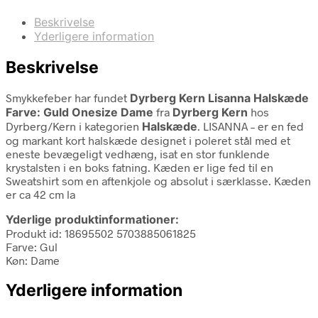
Beskrivelse
Yderligere information
Beskrivelse
Smykkefeber har fundet
Dyrberg Kern Lisanna Halskæde
Farve: Guld Onesize Dame
fra
Dyrberg Kern
hos
Dyrberg/Kern i kategorien
Halskæde
. LISANNA – er en fed
og markant kort halskæde designet i poleret stål med et
eneste bevægeligt vedhæng, isat en stor funklende
krystalsten i en boks fatning. Kæden er lige fed til en
Sweatshirt som en aftenkjole og absolut i særklasse. Kæden
er ca 42 cm la
Yderlige produktinformationer:
Produkt id: 18695502 5703885061825
Farve: Gul
Køn: Dame
Yderligere information