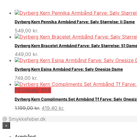
Dyrberg Kern Pennika Armbånd Farve: Sølv Størrelse: Ii Dame
549,00
kr.
Dyrberg Kern Bracelet Armbånd Farve: Sølv Størrelse: 51 Dam
449,00
kr.
Dyrberg Kern Esina Armbånd Farve: Sølv Onesize Dame
749,00
kr.
På Udsalg! 65%
Dyrberg Kern Compliments Set Armbånd Tf Farve: Sølv Onesi
Den
Den
1.199,00
kr.
419,40
kr.
oprindelige
aktuelle
@ Smykkefeber.dk
pris
pris
×
var:
er:
1.199,00 kr..
419,40 kr..
Armbånd