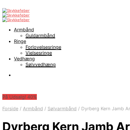
Armbånd
Guldarmbånd
Ringe
Forlovelsesringe
Vielsesringe
Vedhæng
Sølvvedhæng
På Udsalg! 40%
Forside
/
Armbånd
/
Sølvarmbånd
/
Dyrberg Kern Jamb Ar
Dyrberg Kern Jamb A