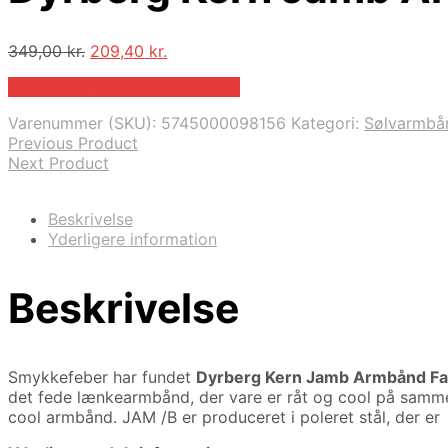
Den
Den
349,00
kr.
209,40
kr.
oprindelige
aktuelle
På Udsalg hos Dyrbergkern.dk
pris
pris
var:
er:
Varenummer (SKU):
5745000098156
Kategori:
Sølvarmbå
349,00 kr..
209,40 kr..
Previous Product
Next Product
Beskrivelse
Yderligere information
Beskrivelse
Smykkefeber har fundet
Dyrberg Kern Jamb Armbånd Fa
det fede lænkearmbånd, der vare er råt og cool på samme
cool armbånd. JAM /B er produceret i poleret stål, der er