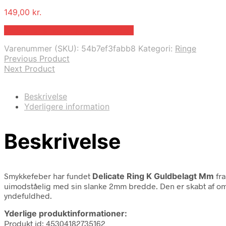
149,00
kr.
Bedste pris hos Josephinenord.dk
Varenummer (SKU):
54b7ef3fabb8
Kategori:
Ringe
Previous Product
Next Product
Beskrivelse
Yderligere information
Beskrivelse
Smykkefeber har fundet
Delicate Ring K Guldbelagt Mm
fr
uimodståelig med sin slanke 2mm bredde. Den er skabt af omhyg
yndefuldhed.
Yderlige produktinformationer:
Produkt id: 45304182735162