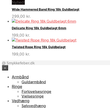
Nyhed!
Wide Hammered Band Ring 18k Guldbelagt
299,00
kr.
Delicate Ring 18k Guldbelagt 6mm
199,00
kr.
Twisted Rope Ring 18k Guldbelagt
199,00
kr.
@ Smykkefeber.dk
×
Armbånd
Guldarmbånd
Ringe
Forlovelsesringe
Vielsesringe
Vedhæng
Sølvvedhæng