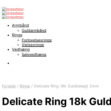
Armbånd
Guldarmbånd
Ringe
Forlovelsesringe
Vielsesringe
Vedhæng
Sølvvedhæng
Forside
/
Ringe
/
Delicate Ring 18k Guldbelagt 2mm
Delicate Ring 18k Gu