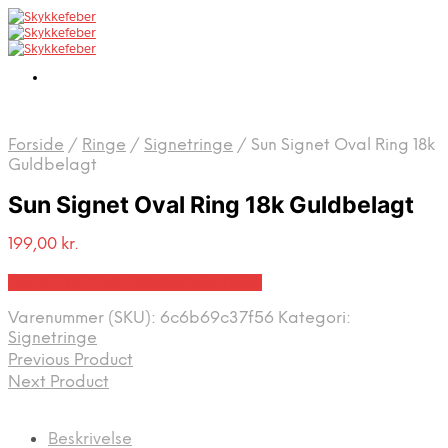
Forside
/
Ringe
/
Signetringe
/
Sun Signet Oval Ring 18k
Guldbelagt
Sun Signet Oval Ring 18k Guldbelagt
199,00
kr.
Bedste pris hos Josephinenord.dk
Varenummer (SKU):
6c6b69c37f56
Kategori:
Signetringe
Previous Product
Next Product
Beskrivelse