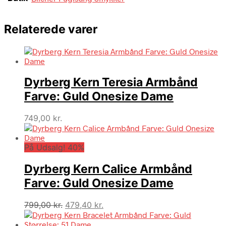
Relaterede varer
Dyrberg Kern Teresia Armbånd
Farve: Guld Onesize Dame
749,00
kr.
På Udsalg! 40%
Dyrberg Kern Calice Armbånd
Farve: Guld Onesize Dame
Den
Den
799,00
kr.
479,40
kr.
oprindelige
aktuelle
pris
pris