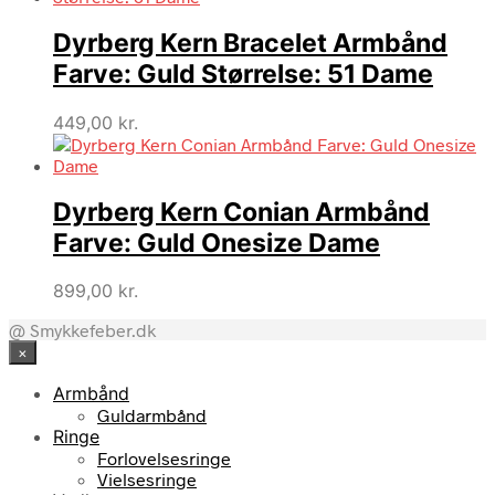
var:
er:
Dyrberg Kern Bracelet Armbånd
799,00 kr..
479,40 kr..
Farve: Guld Størrelse: 51 Dame
449,00
kr.
Dyrberg Kern Conian Armbånd
Farve: Guld Onesize Dame
899,00
kr.
@ Smykkefeber.dk
×
Armbånd
Guldarmbånd
Ringe
Forlovelsesringe
Vielsesringe