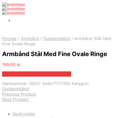
Forside
/
Armbånd
/
Guldarmbånd
/
Armbånd Stål Med
Fine Ovale Ringe
Armbånd Stål Med Fine Ovale Ringe
199,00
kr.
Bedste pris hos Blicherfuglsang.dk
Varenummer (SKU):
8e9e7177119d
Kategori:
Guldarmbånd
Previous Product
Next Product
Beskrivelse