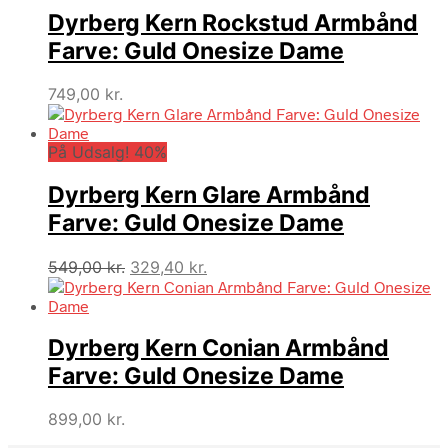
var:
er:
Dyrberg Kern Rockstud Armbånd
999,00 kr..
599,40 kr..
Farve: Guld Onesize Dame
749,00
kr.
På Udsalg! 40%
Dyrberg Kern Glare Armbånd
Farve: Guld Onesize Dame
Den
Den
549,00
kr.
329,40
kr.
oprindelige
aktuelle
pris
pris
var:
er:
Dyrberg Kern Conian Armbånd
549,00 kr..
329,40 kr..
Farve: Guld Onesize Dame
899,00
kr.