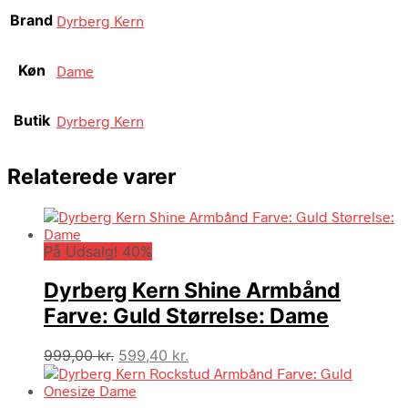
Brand
Dyrberg Kern
Køn
Dame
Butik
Dyrberg Kern
Relaterede varer
På Udsalg! 40%
Dyrberg Kern Shine Armbånd
Farve: Guld Størrelse: Dame
Den
Den
999,00
kr.
599,40
kr.
oprindelige
aktuelle
pris
pris