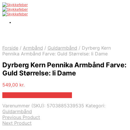
Forside
/
Armbånd
/
Guldarmbånd
/
Dyrberg Kern
Pennika Armbånd Farve: Guld Størrelse: Ii Dame
Dyrberg Kern Pennika Armbånd Farve:
Guld Størrelse: Ii Dame
549,00
kr.
Bedste pris hos Dyrbergkern.dk
Varenummer (SKU):
5703885339535
Kategori:
Guldarmbånd
Previous Product
Next Product