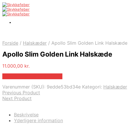
Forside
/
Halskæder
/
Apollo Slim Golden Link Halskæde
Apollo Slim Golden Link Halskæde
11.000,00
kr.
Bedste pris hos Bybirdie.dk
Varenummer (SKU):
9edde53bd34e
Kategori:
Halskæder
Previous Product
Next Product
Beskrivelse
Yderligere information