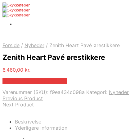
Forside
/
Nyheder
/
Zenith Heart Pavé ørestikkere
Zenith Heart Pavé ørestikkere
6.460,00
kr.
Bedste pris hos Bybirdie.dk
Varenummer (SKU):
f9ea434c098a
Kategori:
Nyheder
Previous Product
Next Product
Beskrivelse
Yderligere information