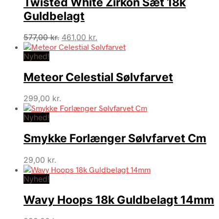
Twisted White Zirkon Sæt 18k
Guldbelagt
Den
Den
577,00
kr.
461,00
kr.
oprindelige
aktuelle
Nyhed!
pris
pris
var:
er:
Meteor Celestial Sølvfarvet
577,00 kr..
461,00 kr..
299,00
kr.
Nyhed!
Smykke Forlænger Sølvfarvet Cm
29,00
kr.
Nyhed!
Wavy Hoops 18k Guldbelagt 14mm