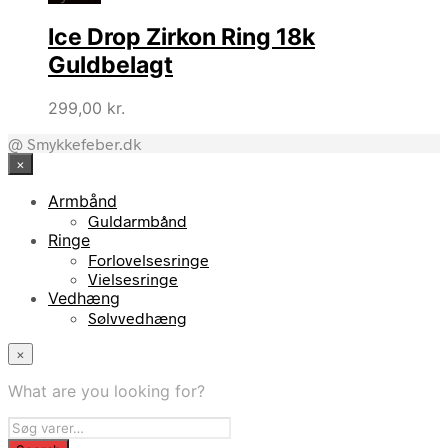
Ice Drop Zirkon Ring 18k
Guldbelagt
299,00
kr.
@ Smykkefeber.dk
×
Armbånd
Guldarmbånd
Ringe
Forlovelsesringe
Vielsesringe
Vedhæng
Sølvvedhæng
×
What are you looking for?