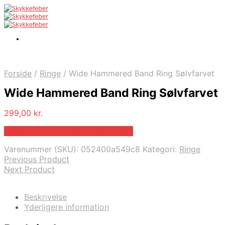
Forside
/
Ringe
/
Wide Hammered Band Ring Sølvfarvet
Wide Hammered Band Ring Sølvfarvet
299,00
kr.
Bedste pris hos Josephinenord.dk
Varenummer (SKU):
052400a549c8
Kategori:
Ringe
Previous Product
Next Product
Beskrivelse
Yderligere information