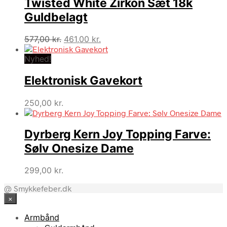
Twisted White Zirkon Sæt 18k
Guldbelagt
Den
Den
577,00
kr.
461,00
kr.
oprindelige
aktuelle
Nyhed!
pris
pris
var:
er:
Elektronisk Gavekort
577,00 kr..
461,00 kr..
250,00
kr.
Dyrberg Kern Joy Topping Farve:
Sølv Onesize Dame
299,00
kr.
@ Smykkefeber.dk
×
Armbånd