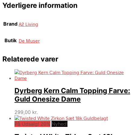
Yderligere information
Brand
A2 Living
Butik
De Muser
Relaterede varer
Dyrberg Kern Calm Topping Farve:
Guld Onesize Dame
299,00
kr.
På Udsalg! 20%
Nyhed!