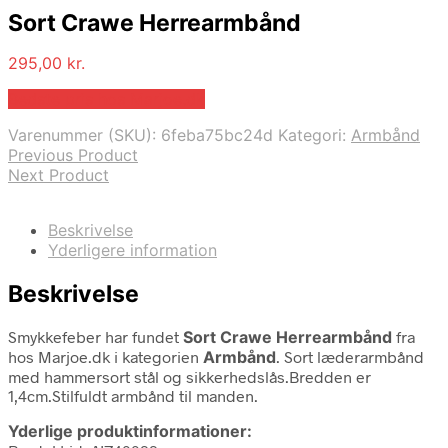
Sort Crawe Herrearmbånd
295,00
kr.
Bedste pris hos Marjoe.dk
Varenummer (SKU):
6feba75bc24d
Kategori:
Armbånd
Previous Product
Next Product
Beskrivelse
Yderligere information
Beskrivelse
Smykkefeber har fundet
Sort Crawe Herrearmbånd
fra
hos Marjoe.dk i kategorien
Armbånd
. Sort læderarmbånd
med hammersort stål og sikkerhedslås.Bredden er
1,4cm.Stilfuldt armbånd til manden.
Yderlige produktinformationer: