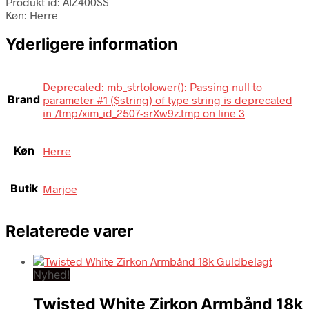
Produkt id: AIZ400SS
Køn: Herre
Yderligere information
Deprecated: mb_strtolower(): Passing null to
Brand
parameter #1 ($string) of type string is deprecated
in /tmp/xim_id_2507-srXw9z.tmp on line 3
Køn
Herre
Butik
Marjoe
Relaterede varer
Nyhed!
Twisted White Zirkon Armbånd 18k