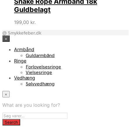
Snake Rope Armbånd 18k
Guldbelagt
199,00
kr.
@ Smykkefeber.dk
×
Armbånd
Guldarmbånd
Ringe
Forlovelsesringe
Vielsesringe
Vedhæng
Sølvvedhæng
×
What are you looking for?