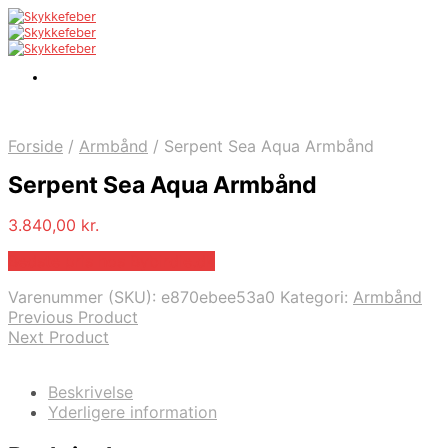
Forside
/
Armbånd
/
Serpent Sea Aqua Armbånd
Serpent Sea Aqua Armbånd
3.840,00
kr.
Bedste pris hos Bybirdie.dk
Varenummer (SKU):
e870ebee53a0
Kategori:
Armbånd
Previous Product
Next Product
Beskrivelse
Yderligere information