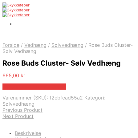
Forside
/
Vedhæng
/
Sølvvedhæng
/
Rose Buds Cluster-
Sølv Vedhæng
Rose Buds Cluster- Sølv Vedhæng
665,00
kr.
Bedste pris hos Bybirdie.dk
Varenummer (SKU):
f2cbfcad55a2
Kategori:
Sølvvedhæng
Previous Product
Next Product
Beskrivelse