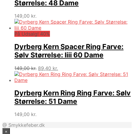
Størrelse: 48 Dame
149,00
kr.
På Udsalg! 40%
Dyrberg Kern Spacer Ring Farve:
Sølv Størrelse: Iiii 60 Dame
Den
Den
149,00
kr.
89,40
kr.
oprindelige
aktuelle
pris
pris
var:
er:
149,00 kr..
89,40 kr..
Dyrberg Kern Ring Ring Farve: Sølv
Størrelse: 51 Dame
149,00
kr.
@ Smykkefeber.dk
×