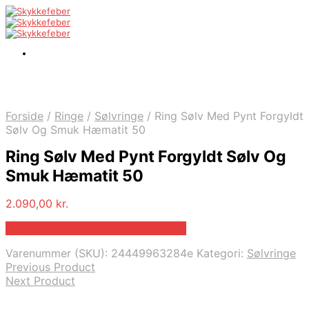
Forside
/
Ringe
/
Sølvringe
/
Ring Sølv Med Pynt Forgyldt
Sølv Og Smuk Hæmatit 50
Ring Sølv Med Pynt Forgyldt Sølv Og
Smuk Hæmatit 50
2.090,00
kr.
Bedste pris hos Blicherfuglsang.dk
Varenummer (SKU):
24449963284e
Kategori:
Sølvringe
Previous Product
Next Product