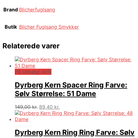
Brand
Blicherfuglsang
Butik
Blicher Fuglsang Smykker
Relaterede varer
På Udsalg! 40%
Dyrberg Kern Spacer Ring Farve:
Sølv Størrelse: 51 Dame
Den
Den
149,00
kr.
89,40
kr.
oprindelige
aktuelle
pris
pris
var:
er:
149,00 kr..
89,40 kr..
Dyrberg Kern Ring Ring Farve: Sølv