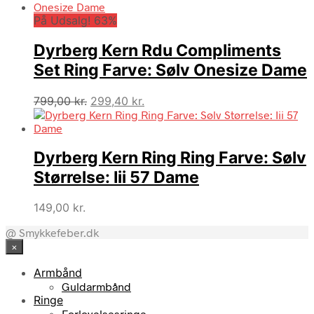
På Udsalg! 63%
Dyrberg Kern Rdu Compliments
Set Ring Farve: Sølv Onesize Dame
Den
Den
799,00
kr.
299,40
kr.
oprindelige
aktuelle
pris
pris
var:
er:
Dyrberg Kern Ring Ring Farve: Sølv
799,00 kr..
299,40 kr..
Størrelse: Iii 57 Dame
149,00
kr.
@ Smykkefeber.dk
×
Armbånd
Guldarmbånd
Ringe
Forlovelsesringe