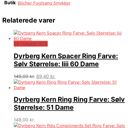
Butik
Blicher Fuglsang Smykker
Relaterede varer
På Udsalg! 40%
Dyrberg Kern Spacer Ring Farve:
Sølv Størrelse: Iiii 60 Dame
Den
Den
149,00
kr.
89,40
kr.
oprindelige
aktuelle
pris
pris
var:
er:
Dyrberg Kern Ring Ring Farve: Sølv
149,00 kr..
89,40 kr..
Størrelse: 51 Dame
149,00
kr.