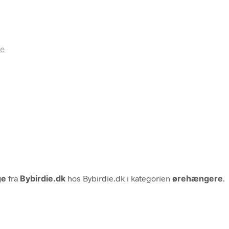
ge
ge
fra
Bybirdie.dk
hos Bybirdie.dk i kategorien
ørehængere
.