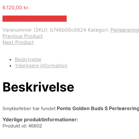
6.120,00
kr.
Bedste pris hos Bybirdie.dk
Varenummer (SKU):
b746b06c6824
Kategori:
Perleørerin
Previous Product
Next Product
Beskrivelse
Yderligere information
Beskrivelse
Smykkefeber har fundet
Ponte Golden Buds S Perleørerin
Yderlige produktinformationer:
Produkt id: 46602