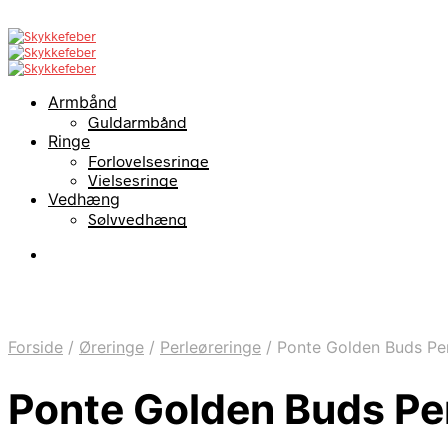
Armbånd
Guldarmbånd
Ringe
Forlovelsesringe
Vielsesringe
Vedhæng
Sølvvedhæng
Forside
/
Øreringe
/
Perleøreringe
/
Ponte Golden Buds Per
Ponte Golden Buds Pe