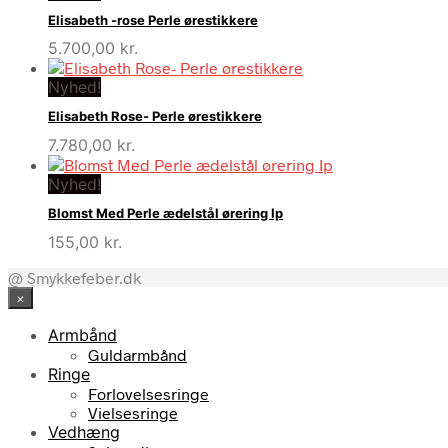
Elisabeth -rose Perle ørestikkere
5.700,00
kr.
Nyhed!
Elisabeth Rose- Perle ørestikkere
7.780,00
kr.
Nyhed!
Blomst Med Perle ædelstål ørering Ip
155,00
kr.
@ Smykkefeber.dk
×
Armbånd
Guldarmbånd
Ringe
Forlovelsesringe
Vielsesringe
Vedhæng