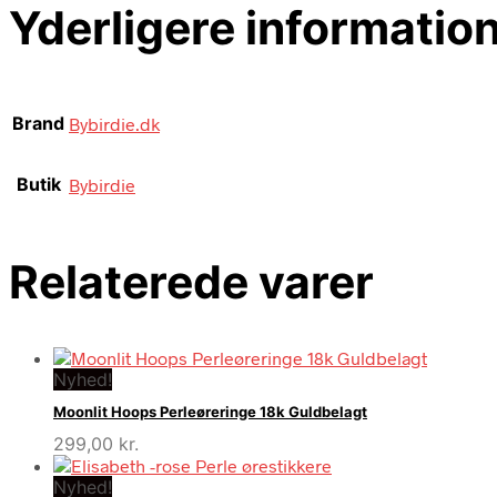
Yderligere informatio
Brand
Bybirdie.dk
Butik
Bybirdie
Relaterede varer
Nyhed!
Moonlit Hoops Perleøreringe 18k Guldbelagt
299,00
kr.
Nyhed!