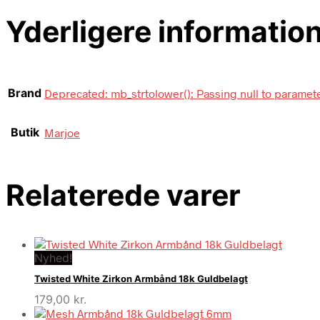
Yderligere informatio
Brand
Deprecated: mb_strtolower(): Passing null to paramete
Butik
Marjoe
Relaterede varer
Nyhed!
Twisted White Zirkon Armbånd 18k Guldbelagt
179,00
kr.