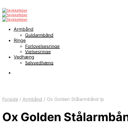
Armbånd
Guldarmbånd
Ringe
Forlovelsesringe
Vielsesringe
Vedhæng
Sølvvedhæng
Forside
/
Armbånd
/
Ox Golden Stålarmbånd Ip
Ox Golden Stålarmbån