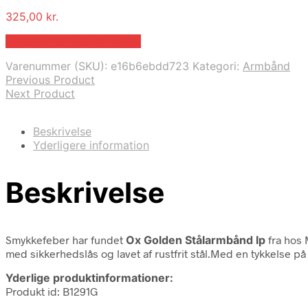
325,00
kr.
Bedste pris hos Marjoe.dk
Varenummer (SKU):
e16b6ebdd723
Kategori:
Armbånd
Previous Product
Next Product
Beskrivelse
Yderligere information
Beskrivelse
Smykkefeber har fundet
Ox Golden Stålarmbånd Ip
fra
hos 
med sikkerhedslås og lavet af rustfrit stål.Med en tykkelse p
Yderlige produktinformationer:
Produkt id: B1291G