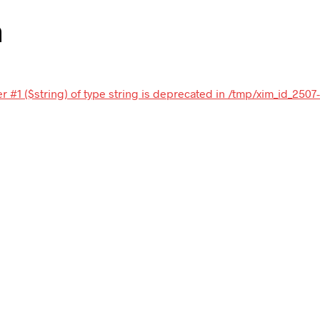
n
r #1 ($string) of type string is deprecated in /tmp/xim_id_2507