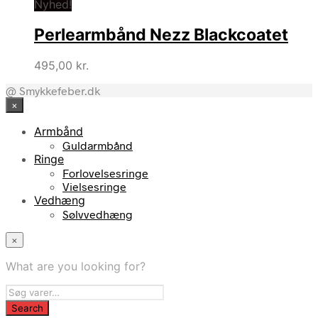
Nyhed!
Perlearmbånd Nezz Blackcoatet
495,00
kr.
@ Smykkefeber.dk
×
Armbånd
Guldarmbånd
Ringe
Forlovelsesringe
Vielsesringe
Vedhæng
Sølvvedhæng
×
What are you looking for?