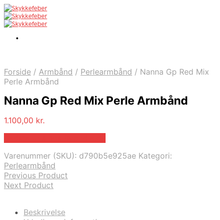
Forside
/
Armbånd
/
Perlearmbånd
/
Nanna Gp Red Mix
Perle Armbånd
Nanna Gp Red Mix Perle Armbånd
1.100,00
kr.
Bedste pris hos Bybirdie.dk
Varenummer (SKU):
d790b5e925ae
Kategori:
Perlearmbånd
Previous Product
Next Product
Beskrivelse