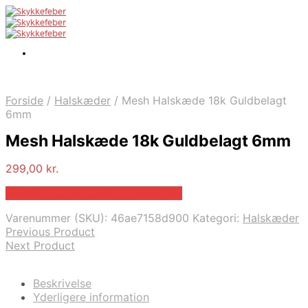
Forside
/
Halskæder
/
Mesh Halskæde 18k Guldbelagt
6mm
Mesh Halskæde 18k Guldbelagt 6mm
299,00
kr.
Bedste pris hos Josephinenord.dk
Varenummer (SKU):
46ae7158d900
Kategori:
Halskæder
Previous Product
Next Product
Beskrivelse
Yderligere information