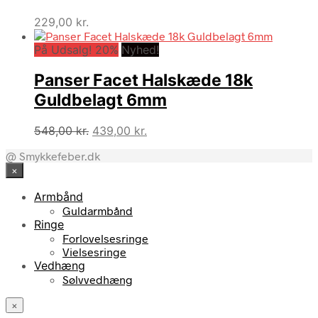
229,00
kr.
På Udsalg! 20%
Nyhed!
Panser Facet Halskæde 18k
Guldbelagt 6mm
Den
Den
548,00
kr.
439,00
kr.
oprindelige
aktuelle
@ Smykkefeber.dk
pris
pris
×
var:
er:
548,00 kr..
439,00 kr..
Armbånd
Guldarmbånd
Ringe
Forlovelsesringe
Vielsesringe
Vedhæng
Sølvvedhæng
×