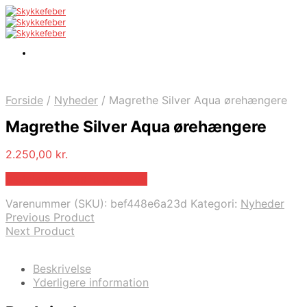
Forside
/
Nyheder
/
Magrethe Silver Aqua ørehængere
Magrethe Silver Aqua ørehængere
2.250,00
kr.
Bedste pris hos Bybirdie.dk
Varenummer (SKU):
bef448e6a23d
Kategori:
Nyheder
Previous Product
Next Product
Beskrivelse
Yderligere information