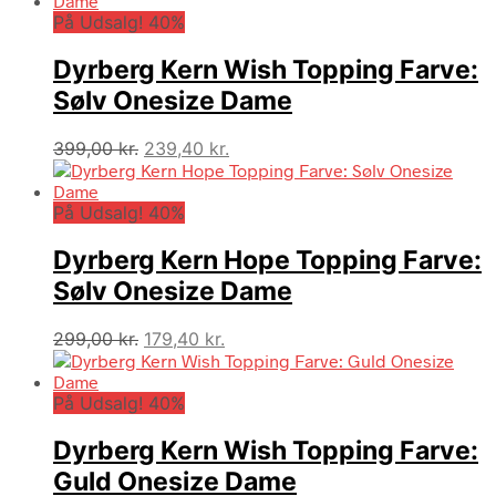
På Udsalg! 40%
Dyrberg Kern Wish Topping Farve:
Sølv Onesize Dame
Den
Den
399,00
kr.
239,40
kr.
oprindelige
aktuelle
pris
pris
På Udsalg! 40%
var:
er:
399,00 kr..
239,40 kr..
Dyrberg Kern Hope Topping Farve:
Sølv Onesize Dame
Den
Den
299,00
kr.
179,40
kr.
oprindelige
aktuelle
pris
pris
På Udsalg! 40%
var:
er:
299,00 kr..
179,40 kr..
Dyrberg Kern Wish Topping Farve:
Guld Onesize Dame