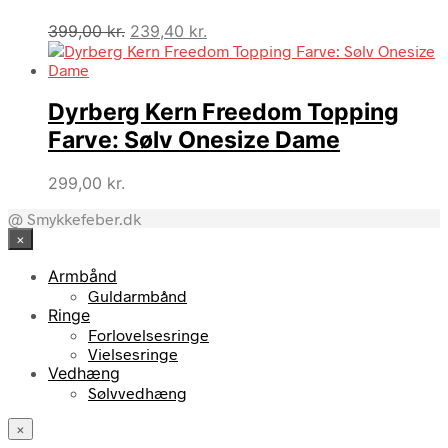
Den
Den
399,00
kr.
239,40
kr.
oprindelige
aktuelle
pris
pris
var:
er:
Dyrberg Kern Freedom Topping
399,00 kr..
239,40 kr..
Farve: Sølv Onesize Dame
299,00
kr.
@ Smykkefeber.dk
×
Armbånd
Guldarmbånd
Ringe
Forlovelsesringe
Vielsesringe
Vedhæng
Sølvvedhæng
×