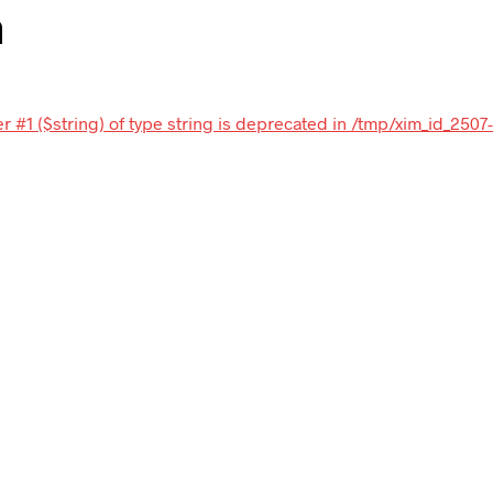
n
r #1 ($string) of type string is deprecated in /tmp/xim_id_2507