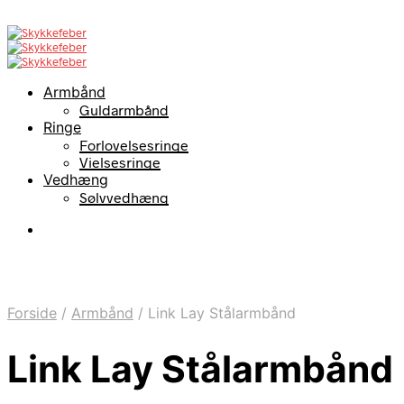
Armbånd
Guldarmbånd
Ringe
Forlovelsesringe
Vielsesringe
Vedhæng
Sølvvedhæng
Forside
/
Armbånd
/
Link Lay Stålarmbånd
Link Lay Stålarmbånd