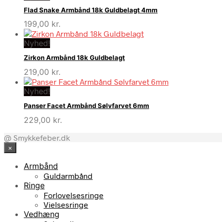
Flad Snake Armbånd 18k Guldbelagt 4mm
199,00
kr.
Nyhed!
Zirkon Armbånd 18k Guldbelagt
219,00
kr.
Nyhed!
Panser Facet Armbånd Sølvfarvet 6mm
229,00
kr.
@ Smykkefeber.dk
×
Armbånd
Guldarmbånd
Ringe
Forlovelsesringe
Vielsesringe
Vedhæng