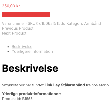
250,00
kr.
Bedste pris hos Marjoe.dk
Varenummer (SKU):
c1b06af515dc
Kategori:
Armbånd
Previous Product
Next Product
Beskrivelse
Yderligere information
Beskrivelse
Smykkefeber har fundet
Link Lay Stålarmbånd
fra
hos Marjo
Yderlige produktinformationer:
Produkt id: B1555