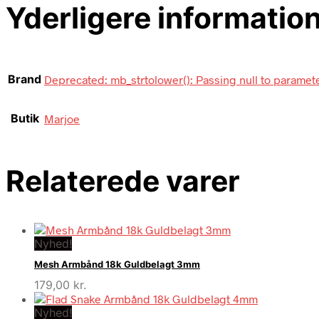
Yderligere informatio
Brand
Deprecated: mb_strtolower(): Passing null to paramete
Butik
Marjoe
Relaterede varer
Nyhed!
Mesh Armbånd 18k Guldbelagt 3mm
179,00
kr.
Nyhed!