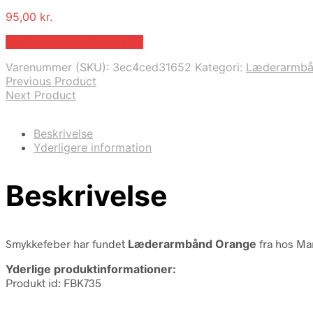
95,00
kr.
Bedste pris hos Marjoe.dk
Varenummer (SKU):
3ec4ced31652
Kategori:
Læderarmb
Previous Product
Next Product
Beskrivelse
Yderligere information
Beskrivelse
Smykkefeber har fundet
Læderarmbånd Orange
fra
hos Mar
Yderlige produktinformationer:
Produkt id: FBK735