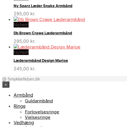
Ny Sparz Læder Snake Armbånd
295,00
kr.
Nyhed!
Db Brown Crawe Læderarmbånd
295,00
kr.
Nyhed!
Læderarmbånd Design Marjoe
245,00
kr.
@ Smykkefeber.dk
×
Armbånd
Guldarmbånd
Ringe
Forlovelsesringe
Vielsesringe
Vedhæng