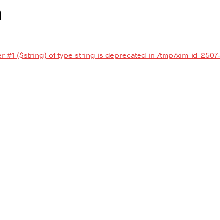
n
 #1 ($string) of type string is deprecated in /tmp/xim_id_2507