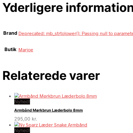
Yderligere informatio
Brand
Deprecated: mb_strtolower(): Passing null to parameter
Butik
Marjoe
Relaterede varer
Nyhed!
Armbånd Mørkbrun Læderbolo 8mm
295,00
kr.
Nyhed!