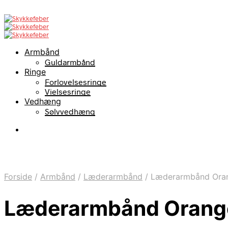
Armbånd
Guldarmbånd
Ringe
Forlovelsesringe
Vielsesringe
Vedhæng
Sølvvedhæng
Forside
/
Armbånd
/
Læderarmbånd
/
Læderarmbånd Ora
Læderarmbånd Orang