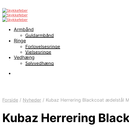
Armbånd
Guldarmbånd
Ringe
Forlovelsesringe
Vielsesringe
Vedhæng
Sølvvedhæng
Forside
/
Nyheder
/
Kubaz Herrering Blackcoat ædelstål 
Kubaz Herrering Blac