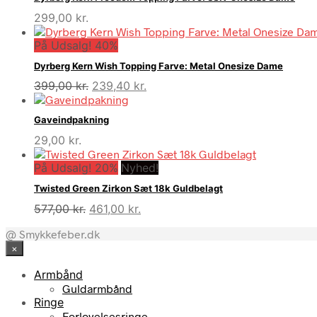
299,00
kr.
På Udsalg! 40%
Dyrberg Kern Wish Topping Farve: Metal Onesize Dame
Den
Den
399,00
kr.
239,40
kr.
oprindelige
aktuelle
pris
pris
Gaveindpakning
var:
er:
29,00
kr.
399,00 kr..
239,40 kr..
På Udsalg! 20%
Nyhed!
Twisted Green Zirkon Sæt 18k Guldbelagt
Den
Den
577,00
kr.
461,00
kr.
oprindelige
aktuelle
@ Smykkefeber.dk
pris
pris
×
var:
er:
577,00 kr..
461,00 kr..
Armbånd
Guldarmbånd
Ringe
Forlovelsesringe