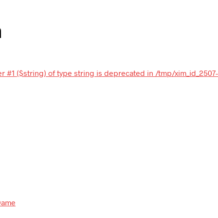
n
 #1 ($string) of type string is deprecated in /tmp/xim_id_2507-