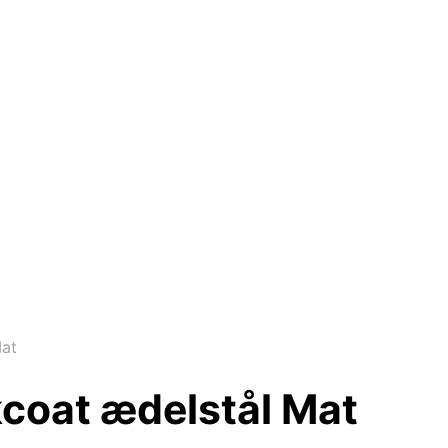
Mat
kcoat ædelstål Mat