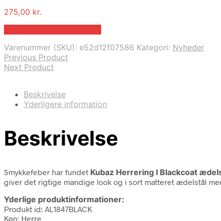
275,00
kr.
Bedste pris hos Marjoe.dk
Varenummer (SKU):
e52d12f07586
Kategori:
Nyheder
Previous Product
Next Product
Beskrivelse
Yderligere information
Beskrivelse
Smykkefeber har fundet
Kubaz Herrering I Blackcoat ædel
giver det rigtige mandige look og i sort matteret ædelstål med
Yderlige produktinformationer:
Produkt id: AL1847BLACK
Køn: Herre