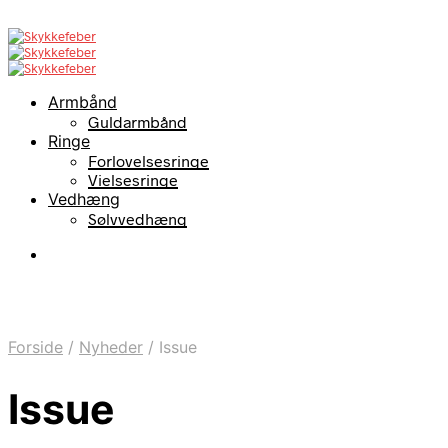
Armbånd
Guldarmbånd
Ringe
Forlovelsesringe
Vielsesringe
Vedhæng
Sølvvedhæng
Forside
/
Nyheder
/
Issue
Issue