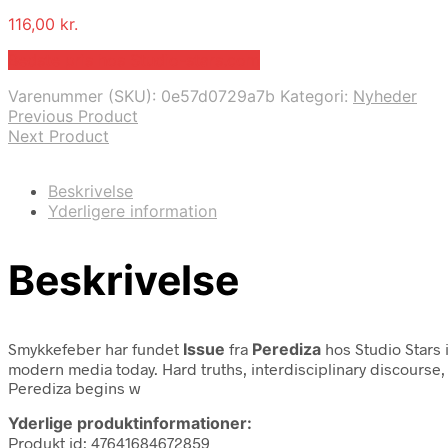
116,00
kr.
Bedste pris hos Studio-stars.com
Varenummer (SKU):
0e57d0729a7b
Kategori:
Nyheder
Previous Product
Next Product
Beskrivelse
Yderligere information
Beskrivelse
Smykkefeber har fundet
Issue
fra
Perediza
hos Studio Stars 
modern media today. Hard truths, interdisciplinary discourse,
Perediza begins w
Yderlige produktinformationer:
Produkt id: 47641684672859