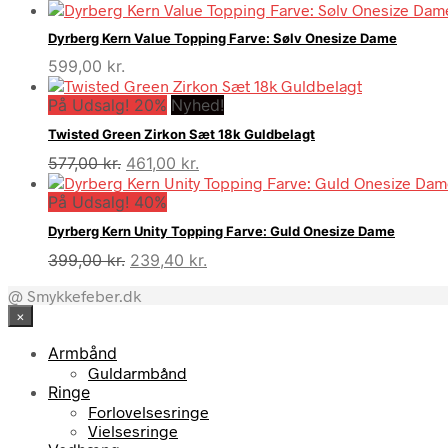
Dyrberg Kern Value Topping Farve: Sølv Onesize Dame
599,00
kr.
På Udsalg! 20%
Nyhed!
Twisted Green Zirkon Sæt 18k Guldbelagt
Den
Den
577,00
kr.
461,00
kr.
oprindelige
aktuelle
På Udsalg! 40%
pris
pris
var:
er:
Dyrberg Kern Unity Topping Farve: Guld Onesize Dame
577,00 kr..
461,00 kr..
Den
Den
399,00
kr.
239,40
kr.
oprindelige
aktuelle
@ Smykkefeber.dk
pris
pris
×
var:
er:
399,00 kr..
239,40 kr..
Armbånd
Guldarmbånd
Ringe
Forlovelsesringe
Vielsesringe