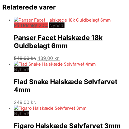
Relaterede varer
På Udsalg! 20%
Nyhed!
Panser Facet Halskæde 18k
Guldbelagt 6mm
Den
Den
548,00
kr.
439,00
kr.
oprindelige
aktuelle
Nyhed!
pris
pris
var:
er:
Flad Snake Halskæde Sølvfarvet
548,00 kr..
439,00 kr..
4mm
249,00
kr.
Nyhed!
Figaro Halskæde Sølvfarvet 3mm