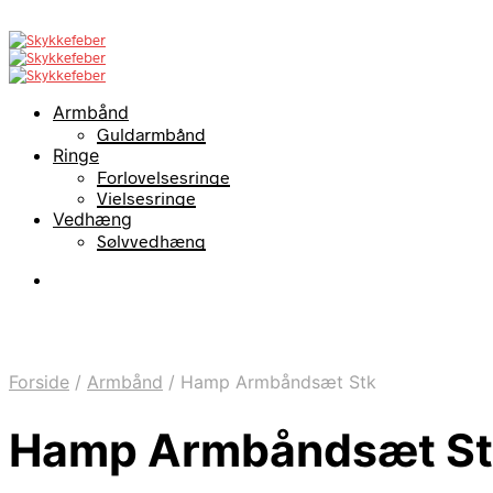
Armbånd
Guldarmbånd
Ringe
Forlovelsesringe
Vielsesringe
Vedhæng
Sølvvedhæng
Forside
/
Armbånd
/
Hamp Armbåndsæt Stk
Hamp Armbåndsæt St