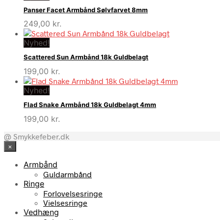
Panser Facet Armbånd Sølvfarvet 8mm
249,00
kr.
Nyhed!
Scattered Sun Armbånd 18k Guldbelagt
199,00
kr.
Nyhed!
Flad Snake Armbånd 18k Guldbelagt 4mm
199,00
kr.
@ Smykkefeber.dk
×
Armbånd
Guldarmbånd
Ringe
Forlovelsesringe
Vielsesringe
Vedhæng