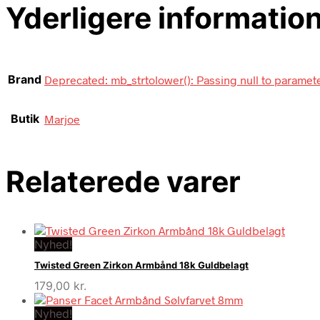
Yderligere informatio
Brand
Deprecated: mb_strtolower(): Passing null to paramete
Butik
Marjoe
Relaterede varer
Nyhed!
Twisted Green Zirkon Armbånd 18k Guldbelagt
179,00
kr.
Nyhed!