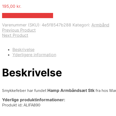
195,00
kr.
Bedste pris hos Marjoe.dk
Varenummer (SKU):
4e5f8547b288
Kategori:
Armbånd
Previous Product
Next Product
Beskrivelse
Yderligere information
Beskrivelse
Smykkefeber har fundet
Hamp Armbåndsæt Stk
fra
hos Mar
Yderlige produktinformationer:
Produkt id: ALIFA890