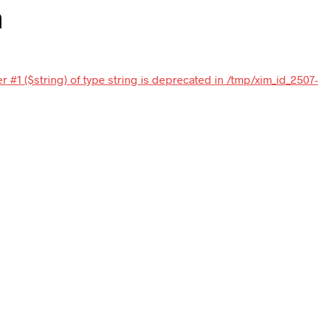
n
r #1 ($string) of type string is deprecated in /tmp/xim_id_250