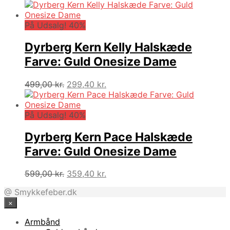
oprindelige
aktuelle
pris
pris
var:
er:
På Udsalg! 40%
499,00 kr..
299,40 kr..
Dyrberg Kern Kelly Halskæde
Farve: Guld Onesize Dame
Den
Den
499,00
kr.
299,40
kr.
oprindelige
aktuelle
pris
pris
var:
er:
På Udsalg! 40%
499,00 kr..
299,40 kr..
Dyrberg Kern Pace Halskæde
Farve: Guld Onesize Dame
Den
Den
599,00
kr.
359,40
kr.
oprindelige
aktuelle
@ Smykkefeber.dk
pris
pris
×
var:
er:
599,00 kr..
359,40 kr..
Armbånd