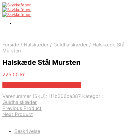
Forside
/
Halskæder
/
Guldhalskæder
/
Halskæde Stål
Mursten
Halskæde Stål Mursten
225,00
kr.
Bedste pris hos Blicherfuglsang.dk
Varenummer (SKU):
1f1b206ca387
Kategori:
Guldhalskæder
Previous Product
Next Product
Beskrivelse