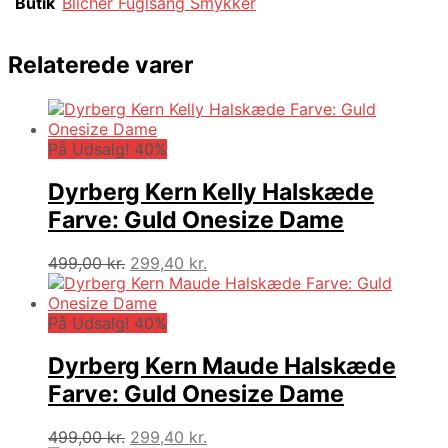
Butik
Blicher Fuglsang Smykker
Relaterede varer
På Udsalg! 40%
Dyrberg Kern Kelly Halskæde
Farve: Guld Onesize Dame
Den
Den
499,00
kr.
299,40
kr.
oprindelige
aktuelle
pris
pris
var:
er:
På Udsalg! 40%
499,00 kr..
299,40 kr..
Dyrberg Kern Maude Halskæde
Farve: Guld Onesize Dame
Den
Den
499,00
kr.
299,40
kr.