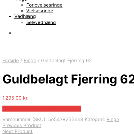
Forlovelsesringe
Vielsesringe
Vedhæng
Sølvvedhæng
Forside
/
Ringe
/
Guldbelagt Fjerring 62
Guldbelagt Fjerring 6
1.295,00
kr.
Bedste pris hos Blicherfuglsang.dk
Varenummer (SKU):
5e54782556e3
Kategori:
Ringe
Previous Product
Next Product