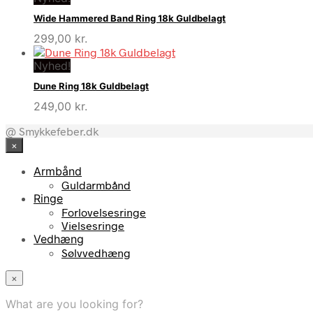
Wide Hammered Band Ring 18k Guldbelagt
299,00
kr.
Nyhed!
Dune Ring 18k Guldbelagt
249,00
kr.
@ Smykkefeber.dk
×
Armbånd
Guldarmbånd
Ringe
Forlovelsesringe
Vielsesringe
Vedhæng
Sølvvedhæng
×
What are you looking for?