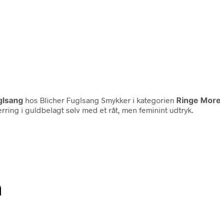
glsang
hos Blicher Fuglsang Smykker i kategorien
Ringe More 
erring i guldbelagt sølv med et råt, men feminint udtryk.
n