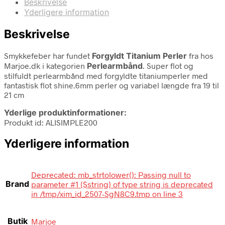
Beskrivelse
Yderligere information
Beskrivelse
Smykkefeber har fundet
Forgyldt Titanium Perler
fra
hos
Marjoe.dk i kategorien
Perlearmbånd
. Super flot og
stilfuldt perlearmbånd med forgyldte titaniumperler med
fantastisk flot shine.6mm perler og variabel længde fra 19 til
21 cm
Yderlige produktinformationer:
Produkt id: ALISIMPLE200
Yderligere information
Deprecated: mb_strtolower(): Passing null to
Brand
parameter #1 ($string) of type string is deprecated
in /tmp/xim_id_2507-SgN8C9.tmp on line 3
Butik
Marjoe