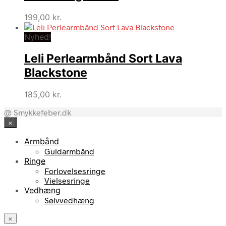
199,00
kr.
Nyhed!
Leli Perlearmbånd Sort Lava
Blackstone
185,00
kr.
@ Smykkefeber.dk
×
Armbånd
Guldarmbånd
Ringe
Forlovelsesringe
Vielsesringe
Vedhæng
Sølvvedhæng
×