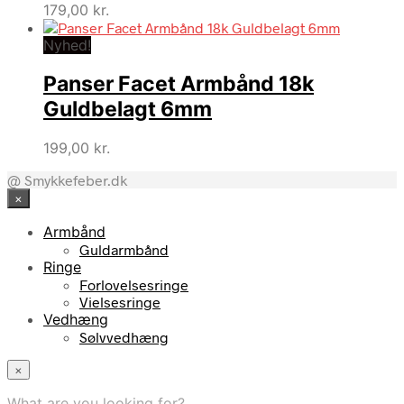
179,00
kr.
Nyhed!
Panser Facet Armbånd 18k
Guldbelagt 6mm
199,00
kr.
@ Smykkefeber.dk
×
Armbånd
Guldarmbånd
Ringe
Forlovelsesringe
Vielsesringe
Vedhæng
Sølvvedhæng
×
What are you looking for?