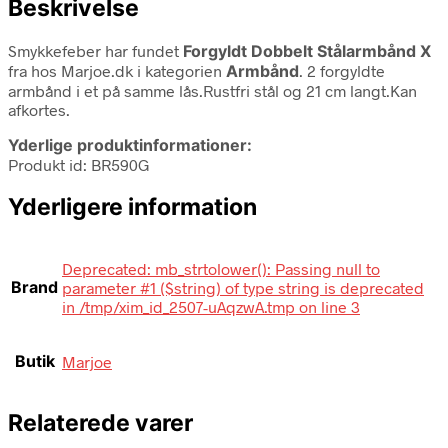
Beskrivelse
Smykkefeber har fundet
Forgyldt Dobbelt Stålarmbånd X
fra
hos Marjoe.dk i kategorien
Armbånd
. 2 forgyldte
armbånd i et på samme lås.Rustfri stål og 21 cm langt.Kan
afkortes.
Yderlige produktinformationer:
Produkt id: BR590G
Yderligere information
Deprecated: mb_strtolower(): Passing null to
Brand
parameter #1 ($string) of type string is deprecated
in /tmp/xim_id_2507-uAqzwA.tmp on line 3
Butik
Marjoe
Relaterede varer