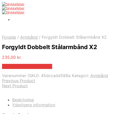
Forside
/
Armbånd
/
Forgyldt Dobbelt Stålarmbånd X2
Forgyldt Dobbelt Stålarmbånd X2
235,00
kr.
Bedste pris hos Marjoe.dk
Varenummer (SKU):
45dccadd588a
Kategori:
Armbånd
Previous Product
Next Product
Beskrivelse
Yderligere information