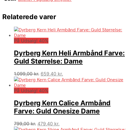
Relaterede varer
På Udsalg! 40%
Dyrberg Kern Heli Armbånd Farve:
Guld Størrelse: Dame
Den
Den
1.099,00
kr.
659,40
kr.
oprindelige
aktuelle
pris
pris
På Udsalg! 40%
var:
er:
1.099,00 kr..
659,40 kr..
Dyrberg Kern Calice Armbånd
Farve: Guld Onesize Dame
Den
Den
799,00
kr.
479,40
kr.
oprindelige
aktuelle