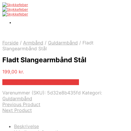
Forside
/
Armbånd
/
Guldarmbånd
/
Fladt
Slangearmbånd Stål
Fladt Slangearmbånd Stål
199,00
kr.
Bedste pris hos Blicherfuglsang.dk
Varenummer (SKU):
5d32e8b435fd
Kategori:
Guldarmbånd
Previous Product
Next Product
Beskrivelse