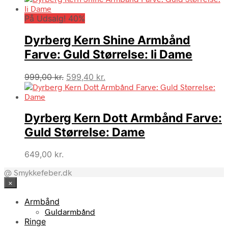
pris
pris
På Udsalg! 40%
var:
er:
799,00 kr..
479,40 kr..
Dyrberg Kern Shine Armbånd
Farve: Guld Størrelse: Ii Dame
Den
Den
999,00
kr.
599,40
kr.
oprindelige
aktuelle
pris
pris
var:
er:
Dyrberg Kern Dott Armbånd Farve:
999,00 kr..
599,40 kr..
Guld Størrelse: Dame
649,00
kr.
@ Smykkefeber.dk
×
Armbånd
Guldarmbånd
Ringe