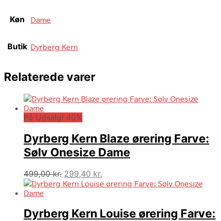
Køn
Dame
Butik
Dyrberg Kern
Relaterede varer
På Udsalg! 40%
Dyrberg Kern Blaze ørering Farve:
Sølv Onesize Dame
Den
Den
499,00
kr.
299,40
kr.
oprindelige
aktuelle
pris
pris
var:
er:
Dyrberg Kern Louise ørering Farve:
499,00 kr..
299,40 kr..