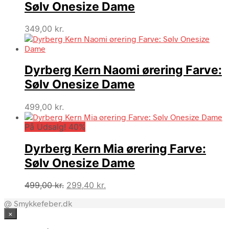
Sølv Onesize Dame
349,00
kr.
Dyrberg Kern Naomi ørering Farve:
Sølv Onesize Dame
499,00
kr.
På Udsalg! 40%
Dyrberg Kern Mia ørering Farve:
Sølv Onesize Dame
Den
Den
499,00
kr.
299,40
kr.
oprindelige
aktuelle
@ Smykkefeber.dk
pris
pris
×
var:
er:
499,00 kr..
299,40 kr..