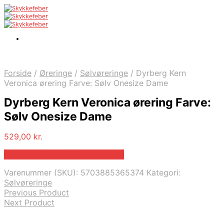
Forside
/
Øreringe
/
Sølvøreringe
/
Dyrberg Kern
Veronica ørering Farve: Sølv Onesize Dame
Dyrberg Kern Veronica ørering Farve:
Sølv Onesize Dame
529,00
kr.
Bedste pris hos Dyrbergkern.dk
Varenummer (SKU):
5703885365374
Kategori:
Sølvøreringe
Previous Product
Next Product