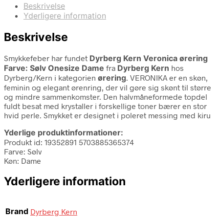
Beskrivelse
Yderligere information
Beskrivelse
Smykkefeber har fundet
Dyrberg Kern Veronica ørering
Farve: Sølv Onesize Dame
fra
Dyrberg Kern
hos
Dyrberg/Kern i kategorien
ørering
. VERONIKA er en skøn,
feminin og elegant ørenring, der vil gøre sig skønt til større
og mindre sammenkomster. Den halvmåneformede topdel
fuldt besat med krystaller i forskellige toner bærer en stor
hvid perle. Smykket er designet i poleret messing med kiru
Yderlige produktinformationer:
Produkt id: 19352891 5703885365374
Farve: Sølv
Køn: Dame
Yderligere information
Brand
Dyrberg Kern